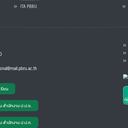
ITA PBRU
P
ต
ส
00
แ
ional@mail.pbru.ac.th
เรียน
น สำนักงาน ป.ป.ช.
น สำนักงาน ป.ป.ท.