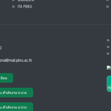
ITA PBRU
P
ต
ส
00
แ
ional@mail.pbru.ac.th
เรียน
น สำนักงาน ป.ป.ช.
น สำนักงาน ป.ป.ท.