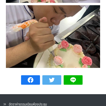
อัตราค่าธรรมเนียมห้องประชุม