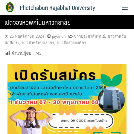
Phetchaburi Rajabhat University
เปิดจองหอพักในมหาวิทยาลัย
26 พฤศจิกายน 2024
piyanun
ข่าวประชาสัมพันธ์
,
ข่าวสำหรับ
นักศึกษา
,
ข่าวสำหรับบุคลากร
,
ข่าวสื่อสารองค์กร
จำนวนผู้ชม :
743