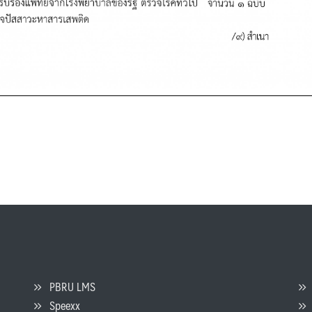
PBRU LMS
Speexx
จ