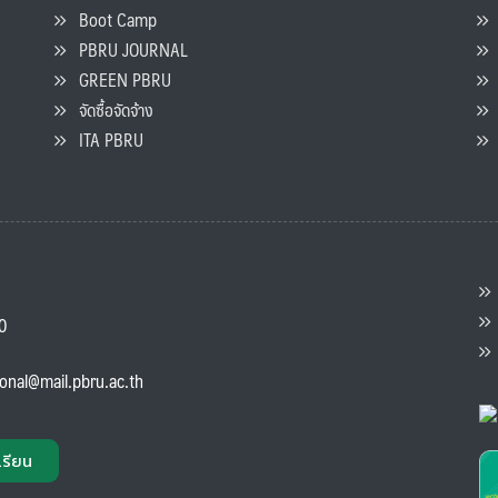
Boot Camp
PBRU JOURNAL
GREEN PBRU
ร
จัดซื้อจัดจ้าง
L
ITA PBRU
P
ต
ส
00
แ
ional@mail.pbru.ac.th
เรียน