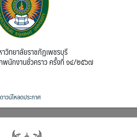
าวิทยาลัยราชภัฏเพชรบุรี
อกพนักงานชั่วคราว ครั้งที่ ๑๔/๒๕๖๗
ดาวน์โหลดประกาศ