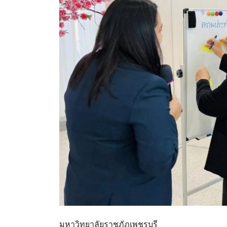
มหาวิทยาลัยราชภัฏเพชรบุรี