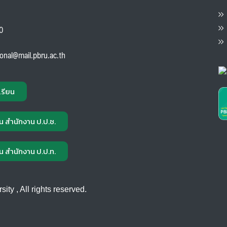
ต
ส
00
แ
ional@mail.pbru.ac.th
เรียน
น สำนักงาน ป.ป.ช.
น สำนักงาน ป.ป.ท.
ty , All rights reserved.