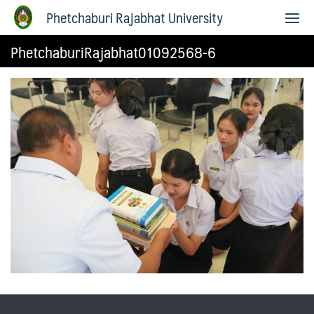
Phetchaburi Rajabhat University
PhetchaburiRajabhat01092568-6