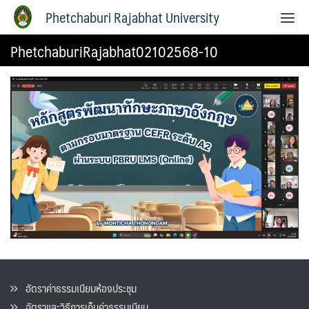
Phetchaburi Rajabhat University
PhetchaburiRajabhat02102568-10
อัตราค่าธรรมเนียมห้องประชุม
อัตราและวิธีการเก็บค่าธรรมเนียน