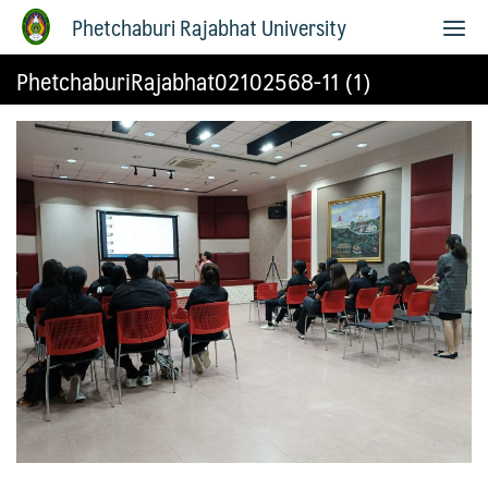
Phetchaburi Rajabhat University
PhetchaburiRajabhat02102568-11 (1)