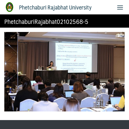
Phetchaburi Rajabhat University
PhetchaburiRajabhat02102568-5