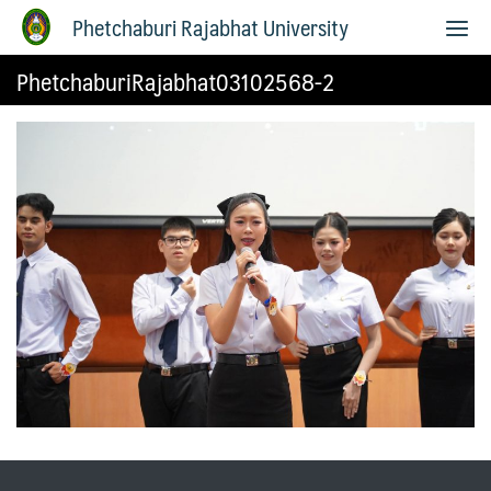
Phetchaburi Rajabhat University
PhetchaburiRajabhat03102568-2