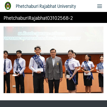
Phetchaburi Rajabhat University
PhetchaburiRajabhat03102568-2