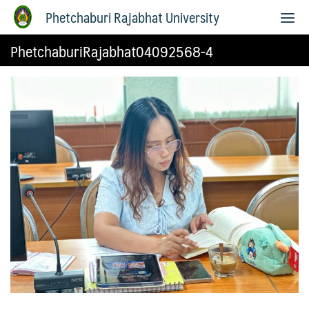
Phetchaburi Rajabhat University
PhetchaburiRajabhat04092568-4