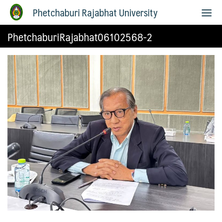
Phetchaburi Rajabhat University
PhetchaburiRajabhat06102568-2