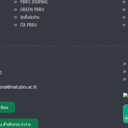
PBRU JOURNAL
GREEN PBRU
ร
จัดซื้อจัดจ้าง
L
ITA PBRU
P
ต
ส
00
แ
ional@mail.pbru.ac.th
เรียน
น สำนักงาน ป.ป.ช.