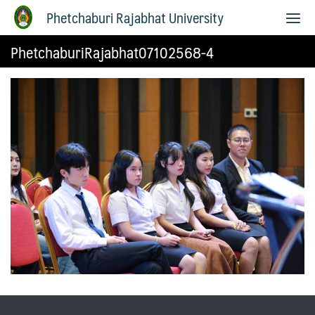
Phetchaburi Rajabhat University
PhetchaburiRajabhat07102568-4