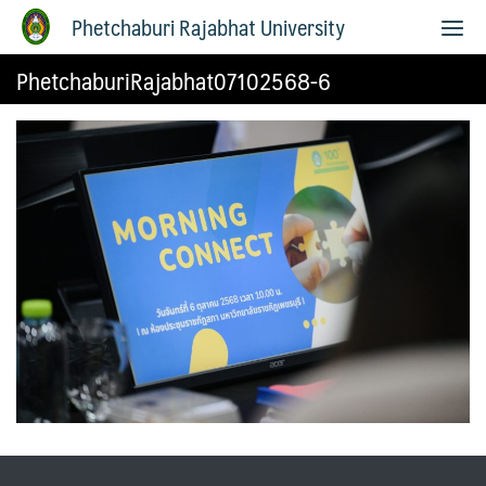
Phetchaburi Rajabhat University
PhetchaburiRajabhat07102568-6