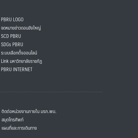
PBRU LOGO
ดหมายข่าวดอนขังใหญ่
SCD PBRU
SDGs PBRU
ะบบเลือกตั้งออนไลน์
ink มหาวิทยาลัยราชภัฏ
BRU INTERNET
ิดต่อหน่วยงานภายใน มรภ.พบ.
มุดโทรศัพท์
ผนที่และการเดินทาง