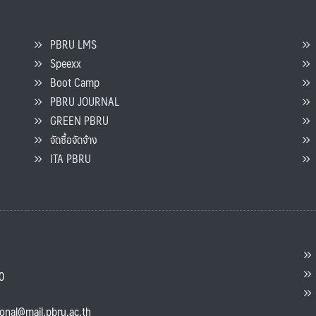
PBRU LMS
Speexx
จ
Boot Camp
PBRU JOURNAL
GREEN PBRU
ร
จัดซื้อจัดจ้าง
L
ITA PBRU
P
ต
ส
00
แ
ional@mail.pbru.ac.th