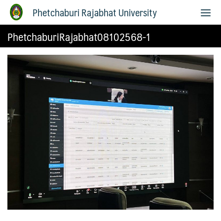
Phetchaburi Rajabhat University
PhetchaburiRajabhat08102568-1