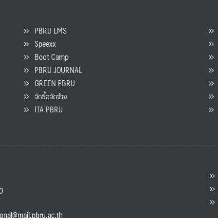
PBRU LMS
Speexx
จ
Boot Camp
PBRU JOURNAL
GREEN PBRU
ร
จัดซื้อจัดจ้าง
L
ITA PBRU
P
ต
ส
00
แ
ional@mail.pbru.ac.th