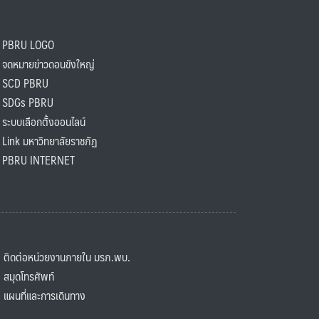
PBRU LOGO
ดหมายข่าวดอนขังใหญ่
SCD PBRU
SDGs PBRU
ะบบเลือกตั้งออนไลน์
ink มหาวิทยาลัยราชภัฏ
BRU INTERNET
ิดต่อหน่วยงานภายใน มรภ.พบ.
มุดโทรศัพท์
ผนที่และการเดินทาง