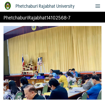
Phetchaburi Rajabhat University
PhetchaburiRajabhat14102568-7