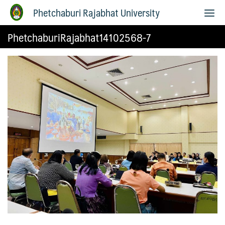
Phetchaburi Rajabhat University
PhetchaburiRajabhat14102568-7