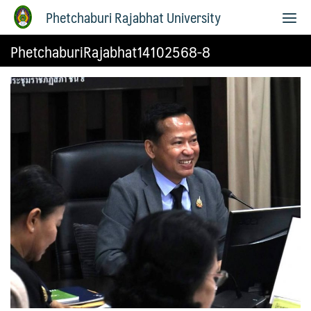
Phetchaburi Rajabhat University
PhetchaburiRajabhat14102568-8