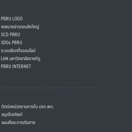
PBRU LOGO
ดหมายข่าวดอนขังใหญ่
SCD PBRU
SDGs PBRU
ะบบเลือกตั้งออนไลน์
ink มหาวิทยาลัยราชภัฏ
BRU INTERNET
ิดต่อหน่วยงานภายใน มรภ.พบ.
มุดโทรศัพท์
ผนที่และการเดินทาง