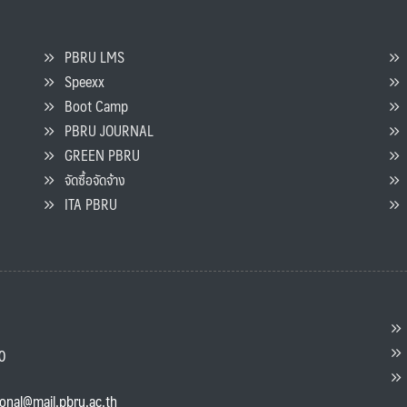
PBRU LMS
Speexx
จ
Boot Camp
PBRU JOURNAL
GREEN PBRU
ร
จัดซื้อจัดจ้าง
L
ITA PBRU
P
ต
ส
00
แ
ional@mail.pbru.ac.th