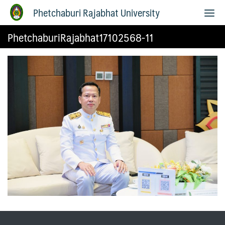
Phetchaburi Rajabhat University
PhetchaburiRajabhat17102568-11