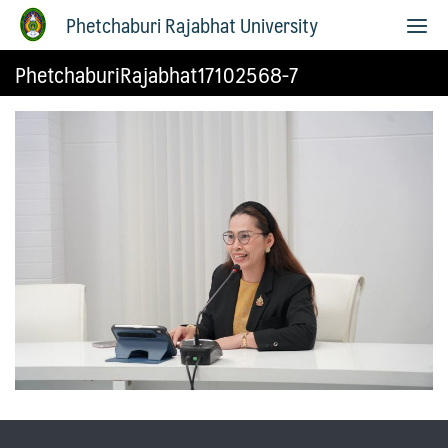
Phetchaburi Rajabhat University
PhetchaburiRajabhat17102568-7