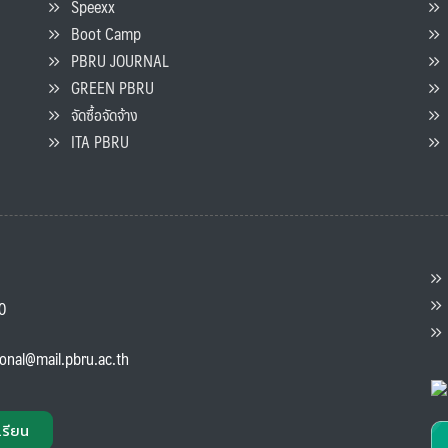
Speexx
จ
Boot Camp
PBRU JOURNAL
GREEN PBRU
ร
จัดซื้อจัดจ้าง
L
ITA PBRU
P
ต
ส
00
แ
ional@mail.pbru.ac.th
เรียน