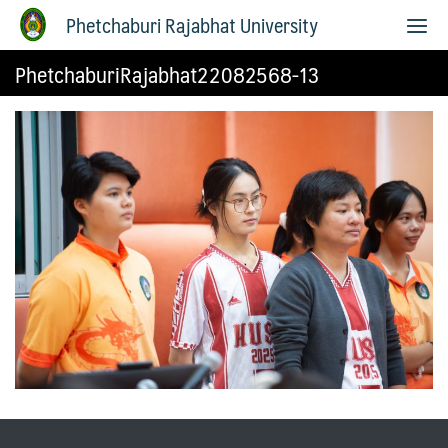
Phetchaburi Rajabhat University
PhetchaburiRajabhat22082568-13