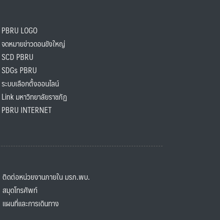
PBRU LOGO
ดหมายข่าวดอนขังใหญ่
SCD PBRU
SDGs PBRU
ะบบเลือกตั้งออนไลน์
ink มหาวิทยาลัยราชภัฏ
BRU INTERNET
ิดต่อหน่วยงานภายใน มรภ.พบ.
มุดโทรศัพท์
ผนที่และการเดินทาง