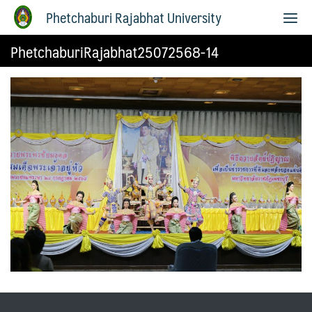
Phetchaburi Rajabhat University
PhetchaburiRajabhat25072568-14