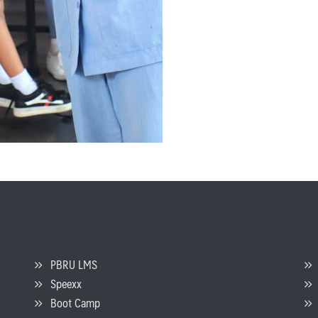
PBRU LMS
Speexx
จ
Boot Camp