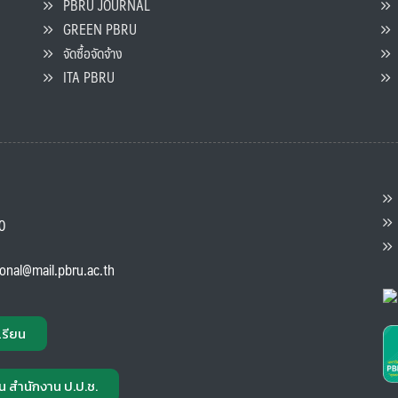
PBRU JOURNAL
GREEN PBRU
ร
จัดซื้อจัดจ้าง
L
ITA PBRU
P
ต
ส
00
แ
ional@mail.pbru.ac.th
เรียน
น สำนักงาน ป.ป.ช.