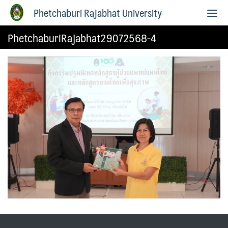
Phetchaburi Rajabhat University
PhetchaburiRajabhat29072568-4