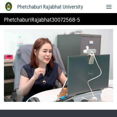
Phetchaburi Rajabhat University
PhetchaburiRajabhat30072568-5