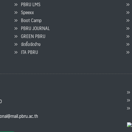
PBRU LMS
Speexx
จ
Boot Camp
PBRU JOURNAL
GREEN PBRU
ร
จัดซื้อจัดจ้าง
L
ITA PBRU
P
ต
ส
00
แ
ional@mail.pbru.ac.th