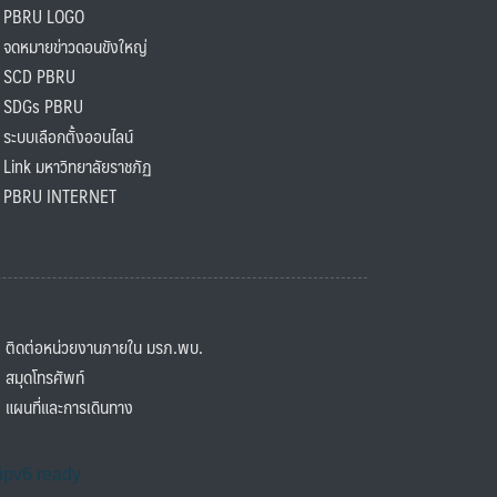
PBRU LOGO
ดหมายข่าวดอนขังใหญ่
SCD PBRU
SDGs PBRU
ะบบเลือกตั้งออนไลน์
ink มหาวิทยาลัยราชภัฏ
BRU INTERNET
ิดต่อหน่วยงานภายใน มรภ.พบ.
มุดโทรศัพท์
ผนที่และการเดินทาง