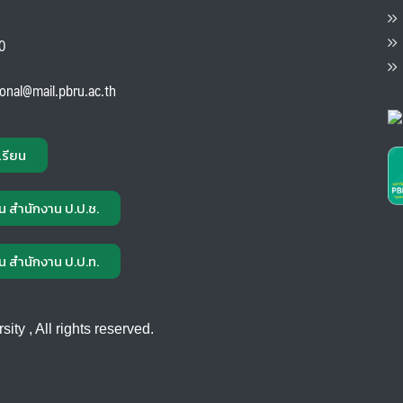
ต
ส
00
แ
ional@mail.pbru.ac.th
เรียน
น สำนักงาน ป.ป.ช.
น สำนักงาน ป.ป.ท.
ty , All rights reserved.