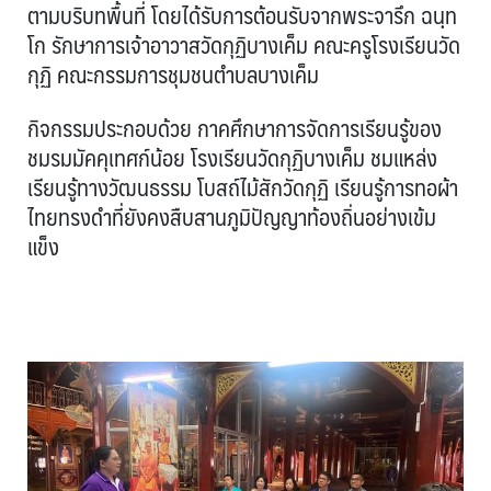
ตามบริบทพื้นที่ โดยได้รับการต้อนรับจากพระจารึก ฉนฺท
โก รักษาการเจ้าอาวาสวัดกุฏิบางเค็ม คณะครูโรงเรียนวัด
กุฏิ คณะกรรมการชุมชนตำบลบางเค็ม
กิจกรรมประกอบด้วย กาคศึกษาการจัดการเรียนรู้ของ
ชมรมมัคคุเทศก์น้อย โรงเรียนวัดกุฏิบางเค็ม ชมแหล่ง
เรียนรู้ทางวัฒนธรรม โบสถ์ไม้สักวัดกุฏิ เรียนรู้การทอผ้า
ไทยทรงดำที่ยังคงสืบสานภูมิปัญญาท้องถิ่นอย่างเข้ม
แข็ง