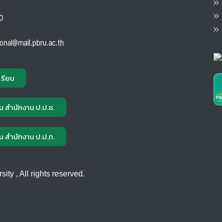
ต
ส
00
แ
ional@mail.pbru.ac.th
เรียน
น สำนักงาน ป.ป.ช.
น สำนักงาน ป.ป.ท.
ty , All rights reserved.