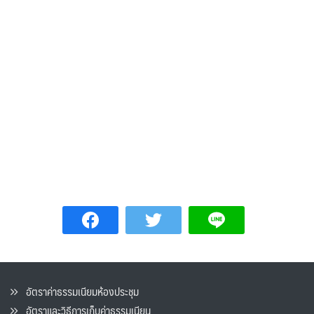
อัตราค่าธรรมเนียมห้องประชุม
อัตราและวิธีการเก็บค่าธรรมเนียน