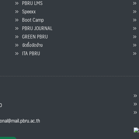
PBRU LMS
Speexx
จ
Boot Camp
PBRU JOURNAL
GREEN PBRU
ร
จัดซื้อจัดจ้าง
L
ITA PBRU
P
ต
ส
00
แ
ional@mail.pbru.ac.th