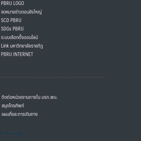
PBRU LOGO
ดหมายข่าวดอนขังใหญ่
SCD PBRU
SDGs PBRU
ะบบเลือกตั้งออนไลน์
ink มหาวิทยาลัยราชภัฏ
BRU INTERNET
ิดต่อหน่วยงานภายใน มรภ.พบ.
มุดโทรศัพท์
ผนที่และการเดินทาง