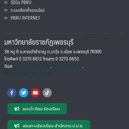
SDGs PBRU
ระบบเลือกตั้งออนไลน์
PBRU INTERNET
มหาวิทยาลัยราชภัฏเพชรบุรี
38 หมู่ 8 ถ.หาดเจ้าสำราญ ต.นาวุ้ง อ.เมือง จ.เพชรบุรี 76000
โทรศัพท์ 0 3270 8612 โทรสาร 0 3270 8653
อีเมล
saraban@pbru.ac.th
,
info@pbru.ac.th
,
international@mail.pbru.ac.th
แนะนำ ติชม ร้องเรียน
ช่องทางร้องเรียน สำนักงาน ป.ป.ช.