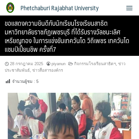
Phetchaburi Rajabhat University
ขอแสดงความยินดีกับนักเรียนโรงเรียนสาธิต
มหาวิทยาลัยราชภัฏเพชรบุรี ที่ได้รับรางวัลชนะเลิศ
เหรียญทอง ในการแข่งขันเทควันโด วิถีเพชร เทควันโด
แชมป์เปี้ยนชิพ ครั้งที่7
28 กรกฎาคม 2025
piyanun
กิจกรรมโรงเรียนสาธิตฯ
,
ข่าว
ประชาสัมพันธ์
,
ข่าวสื่อสารองค์กร
จำนวนผู้ชม :
5