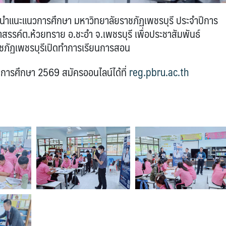
ำแนะแนวการศึกษา มหาวิทยาลัยราชภัฏเพชรบุรี ประจำปีการ
สรรค์ต.ห้วยทราย อ.ชะอำ จ.เพชรบุรี เพื่อประชาสัมพันธ์
าชภัฏเพชรบุรีเปิดทำการเรียนการสอน
ีการศึกษา 2569 สมัครออนไลน์ได้ที่
reg.pbru.ac.th