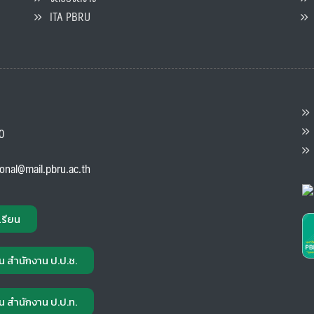
ITA PBRU
P
ต
ส
00
แ
ional@mail.pbru.ac.th
เรียน
น สำนักงาน ป.ป.ช.
น สำนักงาน ป.ป.ท.