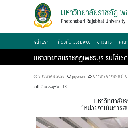
มหาวิทยาลัยราชภัฏเพช
Phetchaburi Rajabhat University
หน้าแรก
เกี่ยวกับ มรภ.พบ.
ข่าวสาร
คณะ
มหาวิทยาลัยราชภัฏเพชรบุรี รับโล่เช
3 สิงหาคม 2025
piyanun
ข่าวประชาสัมพันธ์
,
ข
จำนวนผู้ชม :
16
มหาวิทยาลัยราช
“หน่วยงานในการสนั