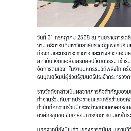
วันที่ 31 กรกฎาคม 2568 ณ ศูนย์ราชการเฉล
งาม อธิการบดีมหาวิทยาลัยราชภัฏเพชรบุรี
ท้องถิ่นและบริการวิชาการ และนางสาวศศิวิม
สถาบันวิจัยและส่งเสริมศิลปวัฒนธรรม เข้ารับ
จัดการตนเอง” ในงานมหกรรมวิถีพลังไท ครั้
ธนบุณยวัฒน์ผู้ช่วยรัฐมนตรีประจำกระทรวง
รางวัลดังกล่าวเป็นผลจากภารกิจสำคัญของมห
ทำงานร่วมกับภาคประชาชนและเครือข่ายองค์กรช
ทำบันทึกความร่วมมือระหว่างขบวนองค์กรชุ
องค์กรชุมชน ขับเคลื่อนการจัดการตนเองในร
นอกจากนี้ยังมีในส่วนของการสนับสนุนงานวิจ