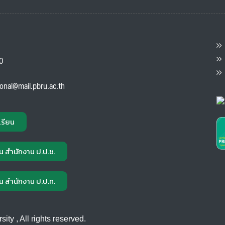
ต
ส
00
แ
ional@mail.pbru.ac.th
เรียน
น สำนักงาน ป.ป.ช.
น สำนักงาน ป.ป.ท.
ty , All rights reserved.