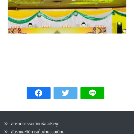
อัตราค่าธรรมเนียมห้องประชุม
อัตราและวิธีการเก็บค่าธรรมเนียน