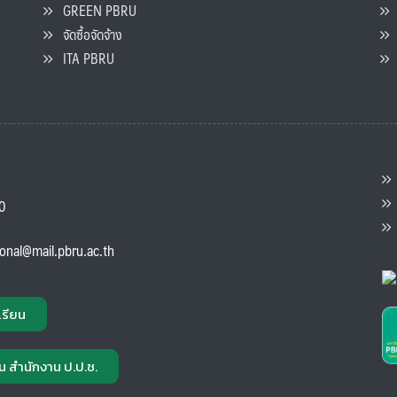
GREEN PBRU
ร
จัดซื้อจัดจ้าง
L
ITA PBRU
P
ต
ส
00
แ
ional@mail.pbru.ac.th
เรียน
น สำนักงาน ป.ป.ช.