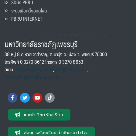
SDGs PBRU
ระบบเลือกตั้งออนไลน์
PBRU INTERNET
มหาวิทยาลัยราชภัฏเพชรบุรี
38 หมู่ 8 ถ.หาดเจ้าสำราญ ต.นาวุ้ง อ.เมือง จ.เพชรบุรี 76000
โทรศัพท์ 0 3270 8612 โทรสาร 0 3270 8653
อีเมล
saraban@pbru.ac.th
,
info@pbru.ac.th
,
international@mail.pbru.ac.th
แนะนำ ติชม ร้องเรียน
ช่องทางร้องเรียน สำนักงาน ป.ป.ช.