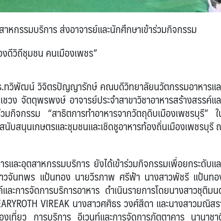
สาหกรรมบริการ ส่งอาจารย์และนักศึกษาเข้าร่วมกิจกรรม
องดีวิถีชุมชน คนเมืองเพชร”
.ทวิพัฒน์ วิจิตรปัญญารักษ์ คณบดีวิทยาลัยนวัตกรรมอาหารแล
ชวง จัตตุพรพงษ์ อาจารย์ประจำสาขาวิชาอาหารสร้างสรรค์แล
่วมกิจกรรม “สาธิตการทำอาหารจากวัตถุดิบเมืองเพชรบุรี” ใ
อสนับสนุนเกษตรและชุมชนและเชิดชูอาหารท้องถิ่นเมืองเพชรบุรี 
ารและอุตสาหกรรมบริการ ยังได้เข้าร่วมกิจกรรมเพื่อยกระดับแล
วจันทพร แป้นทอง นายวีรภาพ ศรีฟ้า นางสาวพัชรี แป้นทอ
รรค์และการจัดการบริการอาหาร ดำเนินรายการโดยนางสาวชุติมนต
 NEARYROTH VIREAK นางสาวศศิธร วงศ์สีดา และนางสาวมณิสร
ท่องเที่ยว การบริการ อีเวนท์และการจัดการภัตตาคาร นานาชาต