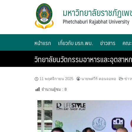
มหาวิทยาลัยราชภัฏเพช
Phetchaburi Rajabhat University
หน้าแรก
เกี่ยวกับ มรภ.พบ.
ข่าวสาร
คณะ
วิทยาลัยนวัตกรรมอาหารและอุตสาหกร
11 พฤศจิกายน 2025
นายพศวีร์ คอนจอหอ
ข่าว
จำนวนผู้ชม :
8