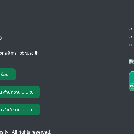
ต
ส
00
แ
ional@mail.pbru.ac.th
เรียน
น สำนักงาน ป.ป.ช.
น สำนักงาน ป.ป.ท.
ty , All rights reserved.