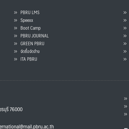
PBRU LMS
Speexx
จ
Boot Camp
PBRU JOURNAL
GREEN PBRU
ร
จัดซื้อจัดจ้าง
L
ITA PBRU
P
ต
ส
พชรบุรี 76000
แ
ternational@mail.pbru.ac.th