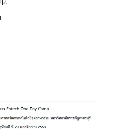
mp.
ก