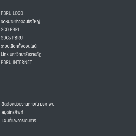
PBRU LOGO
ดหมายข่าวดอนขังใหญ่
SCD PBRU
SDGs PBRU
ะบบเลือกตั้งออนไลน์
ink มหาวิทยาลัยราชภัฏ
BRU INTERNET
ิดต่อหน่วยงานภายใน มรภ.พบ.
มุดโทรศัพท์
ผนที่และการเดินทาง