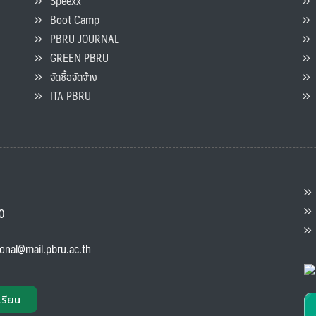
Speexx
จ
Boot Camp
PBRU JOURNAL
GREEN PBRU
ร
จัดซื้อจัดจ้าง
L
ITA PBRU
P
ต
ส
00
แ
ional@mail.pbru.ac.th
เรียน