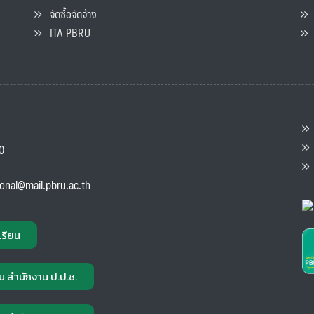
จัดซื้อจัดจ้าง
L
ITA PBRU
P
ต
ส
00
แ
ional@mail.pbru.ac.th
เรียน
น สำนักงาน ป.ป.ช.