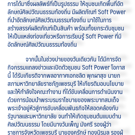
การได้มาซึ่งผลลัพธ์ที่เป็นรูปธรรม ให้ชุมชนเกิดพื้นที่อัต
ลักษณ์ศิลปวัฒนธรรมท้องถิ่น มีผลิตภัณฑ์ Soft Power
ที่นำอัตลักษณ์ศิลปวัฒนธรรมท้องถิ่น มาใช้ในการ
สร้างสรรค์ผลิตภัณฑ์เป็นสินค้า พร้อมทั้งยกระดับชุมชน
ให้เป็นแหล่งท่องเที่ยวหรือการเรียนรู้ Soft Power ที่มี
อัตลักษณ์ศิลปวัฒนธรรมท้องถิ่น
จากนั้นในช่วงบ่ายของวันเดียวกัน ได้มีการจัด
กิจกรรมแถลงข่าวและเปิดตัวชุมชน Soft Power โอกาส
นี้ ได้รับเกียรติจากพลอากาศเอกชลิต พุกผาสุข นายก
สภามหาวิทยาลัยราชภัฏเพชรบุรี ให้เกียรติมอบนโยบาย
และให้กำลังใจคณะทำงาน ที่ได้ขับเคลื่อนการดำเนินงาน
ด้วยการน้อมนำพระบรมราโชบายของพระบาทสมเด็จ
พระเจ้าอยู่หัวสู่การขับเคลื่อนพันธกิจให้สอดคล้องกับ
รัฐบาลและมหาวิทยาลัย จนทำให้เกิดชุมชนต้นแบบด้าน
ศิลปวัฒนธรรม โดยมีนางวันเพ็ญ มังศรี รองผู้ว่า
ราชการจังหวัดเพชรบุรี นายองครักษ์ ทองนิรมล รองผู้